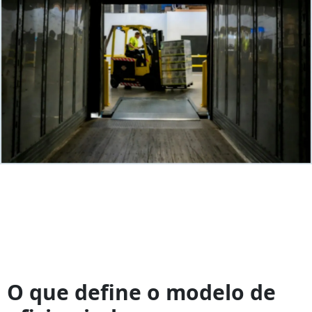
Oficina
In-
O que define o modelo de
house