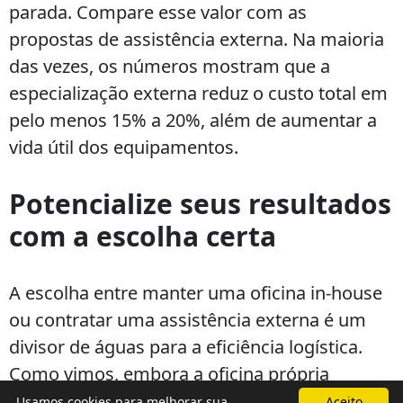
parada. Compare esse valor com as
propostas de assistência externa. Na maioria
das vezes, os números mostram que a
especialização externa reduz o custo total em
pelo menos 15% a 20%, além de aumentar a
vida útil dos equipamentos.
Potencialize seus resultados
com a escolha certa
A escolha entre manter uma oficina in-house
ou contratar uma assistência externa é um
divisor de águas para a eficiência logística.
Como vimos, embora a oficina própria
ofereça uma sensação de controle imediato,
Usamos cookies para melhorar sua
Aceito