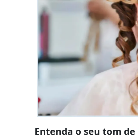
Técnicas
de
Entenda o seu tom de 
colorimetria