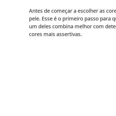
para
incorporar
Antes de começar a escolher as cor
mais
pele. Esse é o primeiro passo para q
cores
um deles combina melhor com determ
ao
cores mais assertivas.
seu
estilo