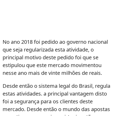
No ano 2018 foi pedido ao governo nacional
que seja regularizada esta atividade, o
principal motivo deste pedido foi que se
estipulou que este mercado movimentou
nesse ano mais de vinte milhões de reais.
Desde então o sistema legal do Brasil, regula
estas atividades. a principal vantagem disto
foi a segurança para os clientes deste
mercado. Desde então o mundo das apostas