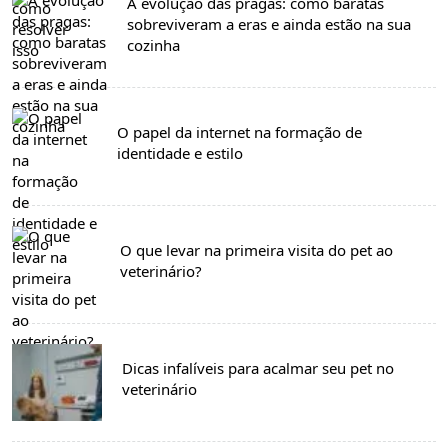
A evolução das pragas: como baratas
sobreviveram a eras e ainda estão na sua
cozinha
O papel da internet na formação de
identidade e estilo
O que levar na primeira visita do pet ao
veterinário?
Dicas infalíveis para acalmar seu pet no
veterinário