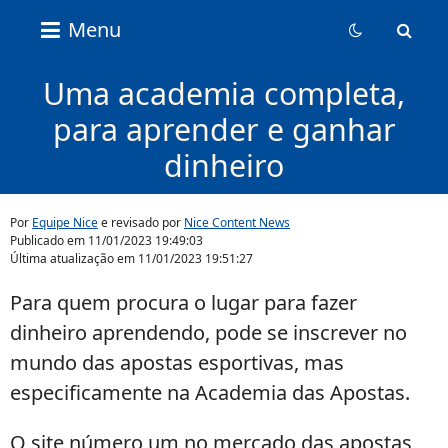
Nice
Menu
Content
News
Uma academia completa,
para aprender e ganhar
dinheiro
Por
Equipe Nice
e revisado por
Nice Content News
Publicado em
11/01/2023 19:49:03
Última atualização em
11/01/2023 19:51:27
Para quem procura o lugar para fazer
dinheiro aprendendo, pode se inscrever no
mundo das apostas esportivas, mas
especificamente na Academia das Apostas.
O site número um no mercado das apostas