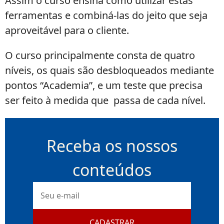
Assim o curso ensina como utilizar estas
ferramentas e combiná-las do jeito que seja
aproveitável para o cliente.
O curso principalmente consta de quatro
níveis, os quais são desbloqueados mediante
pontos “Academia”, e um teste que precisa
ser feito à medida que passa de cada nível.
Receba os nossos
conteúdos
E-
mail
CADASTRAR