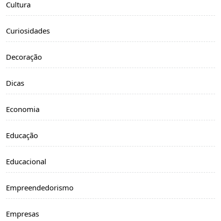
Cultura
Curiosidades
Decoração
Dicas
Economia
Educação
Educacional
Empreendedorismo
Empresas