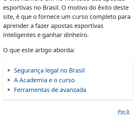
esportivas no Brasil. O motivo do êxito deste
site, é que o fornece um curso completo para
aprender a fazer apostas esportivas
inteligentes e ganhar dinheiro.
O que este artigo aborda:
Segurança legal no Brasil
A Academia e o curso
Ferramentas de avanzada
Pin It