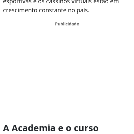
esportivas e os cassinos virtuais estão em
crescimento constante no país.
A Academia e o curso