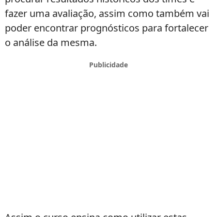
fazer uma avaliação, assim como também vai
poder encontrar prognósticos para fortalecer
o análise da mesma.