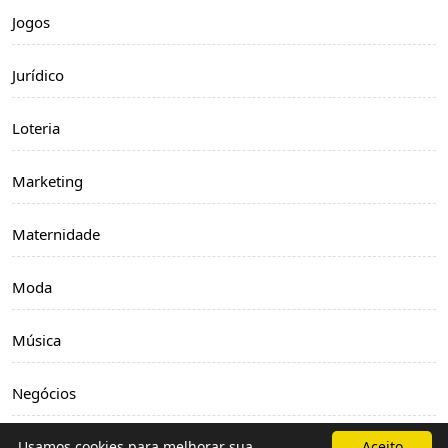
Jogos
Jurídico
Loteria
Marketing
Maternidade
Moda
Música
Negócios
Notícias
Usamos cookies para melhorar sua
Aceito