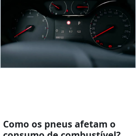
5
segredos
Como os pneus afetam o
para
consumo de combustível?
gastar