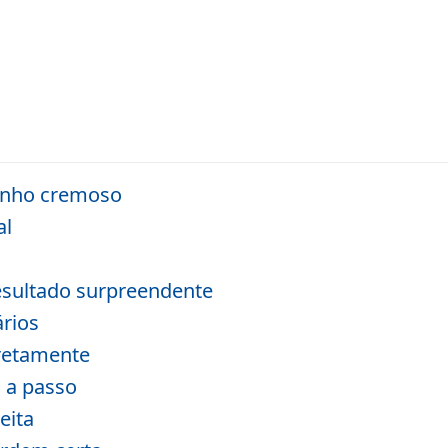
inho cremoso
al
esultado surpreendente
ários
rretamente
 a passo
eita