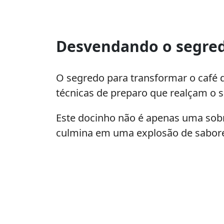
Transforme
seu
Desvendando o segred
café
em
um
O segredo para transformar o café 
docinho
técnicas de preparo que realçam o s
cremoso
irresistível
Este docinho não é apenas uma sob
culmina em uma explosão de sabore