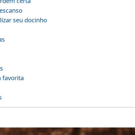
ordem certa
descanso
lizar seu docinho
as
s
 favorita
s