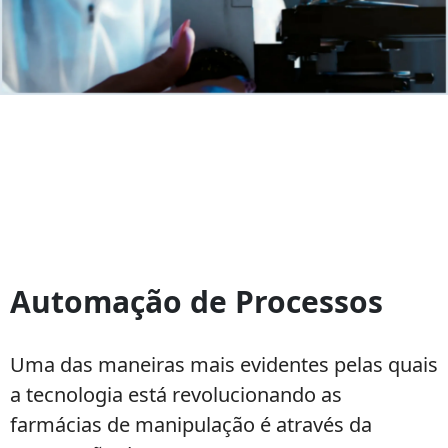
Como
a
Automação de Processos
Tecnologia
está
Revolucionando
Uma das maneiras mais evidentes pelas quais
o
a tecnologia está revolucionando as
Setor
farmácias de manipulação é através da
de