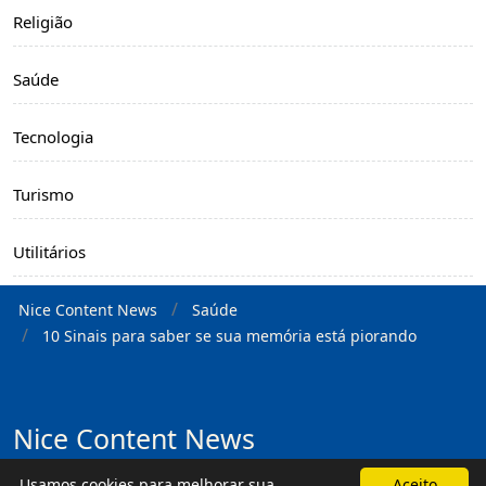
Religião
Saúde
Tecnologia
Turismo
Utilitários
Nice Content News
Saúde
10 Sinais para saber se sua memória está piorando
Nice Content News
Nice Content News é um portal de variedades
Usamos cookies para melhorar sua
Aceito