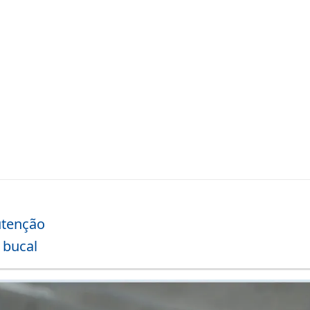
utenção
 bucal