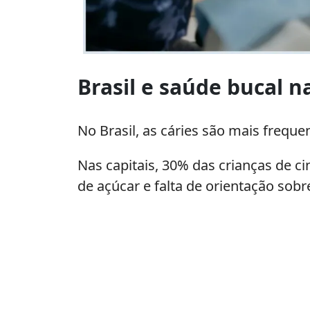
Cuidados
Periódicos
Brasil e saúde bucal n
com
a
Saúde
No Brasil, as cáries são mais frequ
Bucal:
A
Nas capitais, 30% das crianças de 
Chave
de açúcar e falta de orientação sobr
para
Evitar
Cáries
e
Doenças