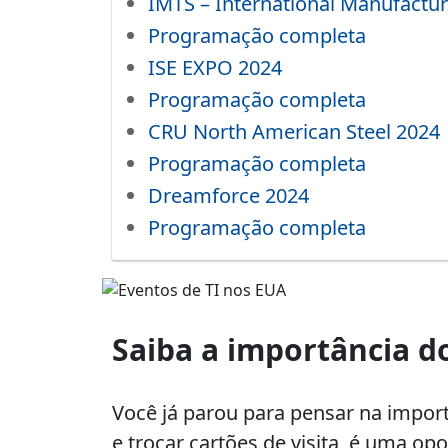
IMTS – International Manufactu
Programação completa
ISE EXPO 2024
Programação completa
CRU North American Steel 2024
Programação completa
Dreamforce 2024
Programação completa
Eventos
de
Saiba a importância d
TI
nos
EUA
Você já parou para pensar na impor
e trocar cartões de visita, é uma o