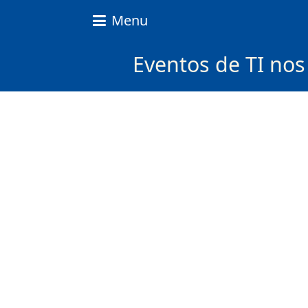
Nice
Menu
Content
News
Eventos de TI no