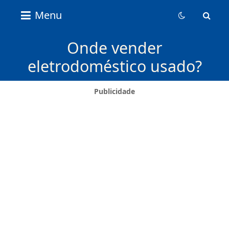
Nice
Menu
Content
News
Onde vender
eletrodoméstico usado?