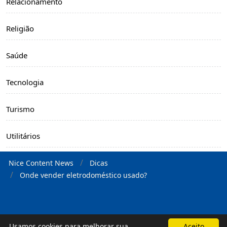
Relacionamento
Religião
Saúde
Tecnologia
Turismo
Utilitários
Nice Content News
Dicas
Onde vender eletrodoméstico usado?
Nice Content News
Usamos cookies para melhorar sua
Aceito