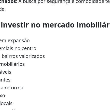
chados
: A busca por segurança e comodidade t
de.
 investir no mercado imobiliári
 em expansão
ciais no centro
bairros valorizados
mobiliários
áveis
antes
ra reforma
uxo
locais