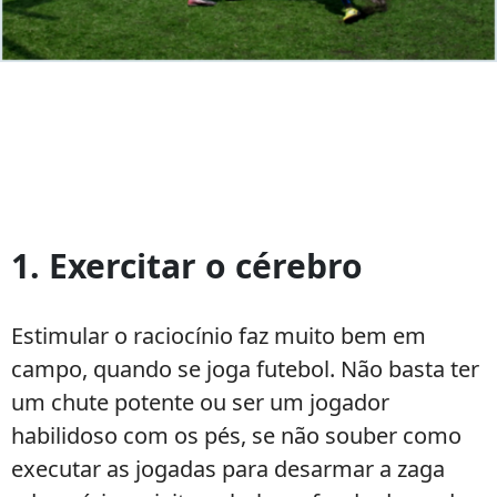
Como
melhorar
1. Exercitar o cérebro
o
desempenho
no
Estimular o raciocínio faz muito bem em
futebol:
campo, quando se joga futebol. Não basta ter
7
um chute potente ou ser um jogador
dicas
habilidoso com os pés, se não souber como
executar as jogadas para desarmar a zaga