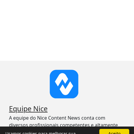
Equipe Nice
A equipe do Nice Content News conta com
diversos profissionais competentes e altamente
qualificados para trazer o melhor conteúdo para
Usamos cookies para melhorar sua
Aceito