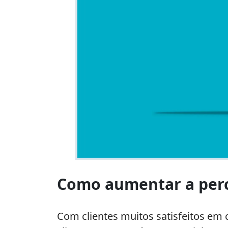
Desenho
de
Como aumentar a perce
uma
mulher
avaliando
Com clientes muitos satisfeitos em
uma