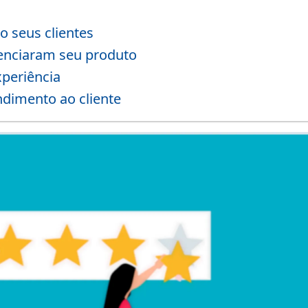
 seus clientes
ivenciaram seu produto
xperiência
ndimento ao cliente