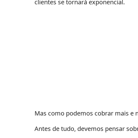
clientes se tornará exponencial.
empresa
com
cinco
estrelas
Mas como podemos cobrar mais e me
Antes de tudo, devemos pensar sobre