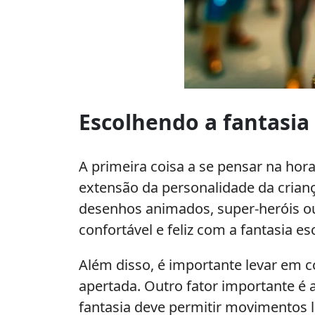
Como
fantasiar
Escolhendo a fantasia 
meu
filho
para
A primeira coisa a se pensar na hora 
carnaval
extensão da personalidade da crian
desenhos animados, super-heróis ou 
confortável e feliz com a fantasia es
Além disso, é importante levar em c
apertada. Outro fator importante é a 
fantasia deve permitir movimentos 