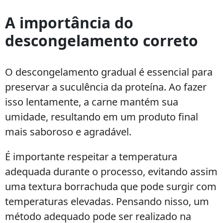
Segredos
para
A importância do
manter
descongelamento correto
o
sabor
e
O descongelamento gradual é essencial para
a
preservar a suculência da proteína. Ao fazer
textura
das
isso lentamente, a carne mantém sua
proteínas
umidade, resultando em um produto final
congeladas
mais saboroso e agradável.
em
receitas
É importante respeitar a temperatura
rápidas
adequada durante o processo, evitando assim
uma textura borrachuda que pode surgir com
temperaturas elevadas. Pensando nisso, um
método adequado pode ser realizado na