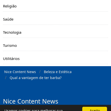
Religião
Saúde
Tecnologia
Turismo
Utilitários
Nice Content News
Beleza e Estética
Qual a vantagem de ter barba?
Nice Content News
Nice Content News é um portal de variedades
Usamos cookies para melhorar sua
Aceito