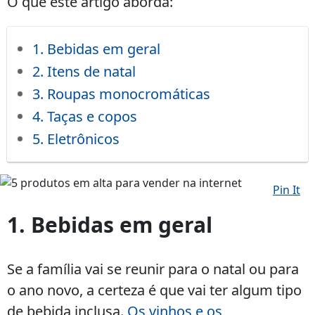
O que este artigo aborda:
1. Bebidas em geral
2. Itens de natal
3. Roupas monocromáticas
4. Taças e copos
5. Eletrônicos
Pin It
5
produtos
1. Bebidas em geral
em
alta
para
Se a família vai se reunir para o natal ou para
vender
o ano novo, a certeza é que vai ter algum tipo
na
de bebida inclusa.
Os vinhos e os