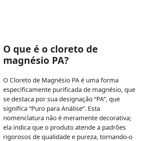
Qual
a
O que é o cloreto de
diferença
magnésio PA?
entre
o
Cloreto
O Cloreto de Magnésio PA é uma forma
de
especificamente purificada de magnésio, que
Magnésio
PA
se destaca por sua designação “PA”, que
e
significa “Puro para Análise”. Esta
outras
nomenclatura não é meramente decorativa;
formas
ela indica que o produto atende a padrões
de
magnésio?
rigorosos de qualidade e pureza, tornando-o