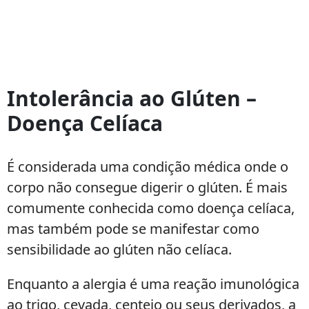
Tratamentos
para
Intolerância ao Glúten –
intolerância
Doença Celíaca
ao
glúten:3
dicas
É considerada uma condição médica onde o
importantes
corpo não consegue digerir o glúten. É mais
comumente conhecida como doença celíaca,
mas também pode se manifestar como
sensibilidade ao glúten não celíaca.
Enquanto a alergia é uma reação imunológica
ao trigo, cevada, centeio ou seus derivados, a