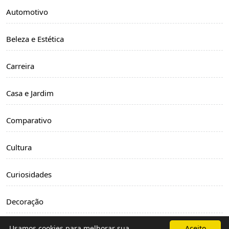
Automotivo
Beleza e Estética
Carreira
Casa e Jardim
Comparativo
Cultura
Curiosidades
Decoração
Dicas
Usamos cookies para melhorar sua
Aceito