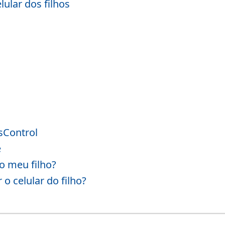
lular dos filhos
sControl
e
o meu filho?
o celular do filho?